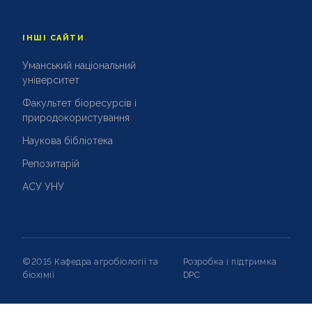
ІНШІ САЙТИ
Уманський національний
університет
Факультет біоресурсів і
природокористування
Наукова бібліотека
Репозитарій
АСУ УНУ
©2015 Кафедра агробіології та
Розробка і підтримка
біохімії
DPC