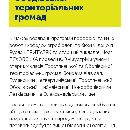
територіальних
ВИПУСКНИКИ
громад
АКРЕДИТАЦІЯ
НАУКА ТА ІННОВАЦІЇ
В межах реалізації програми профорієнтаційної
роботи кафедри агробіології та біохімії доцент
МЕДІА
Руслан ПРИТУЛЯК та старший викладач Неля
ЛЯХОВСЬКА провели виїзні зустрічі з учнями
СОЦІОЛОГІЧНІ ДОСЛІДЖЕННЯ
старших класів Тростянецької та Ободівської
територіальних громад. Зокрема відвідали
INTERNATIONAL PROJECT
Будянський, Четвертинівський, Тростянецький,
Ободівський, Цибулівський, Новоободівський,
Летківський та Олександрівський ліцеї.
Головною метою візитів є допомога майбутнім
абітурієнтам зорієнтуватися у світі сучасних
природничих наук та продемонструвати
переваги здобуття вищої біологічної освіти. Під