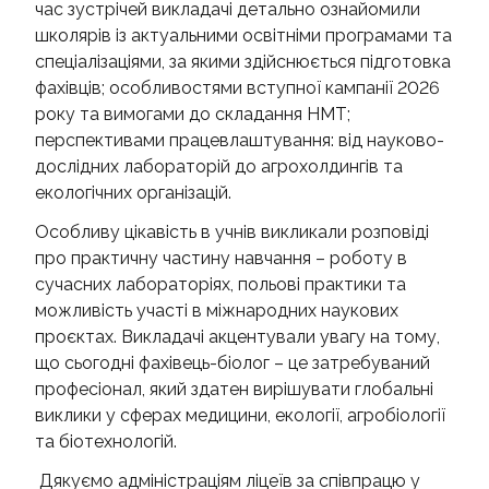
час зустрічей викладачі детально ознайомили
школярів із актуальними освітніми програмами та
спеціалізаціями, за якими здійснюється підготовка
фахівців; особливостями вступної кампанії 2026
року та вимогами до складання НМТ;
перспективами працевлаштування: від науково-
дослідних лабораторій до агрохолдингів та
екологічних організацій.
Особливу цікавість в учнів викликали розповіді
про практичну частину навчання – роботу в
сучасних лабораторіях, польові практики та
можливість участі в міжнародних наукових
проєктах. Викладачі акцентували увагу на тому,
що сьогодні фахівець-біолог – це затребуваний
професіонал, який здатен вирішувати глобальні
виклики у сферах медицини, екології, агробіології
та біотехнологій.
Дякуємо адміністраціям ліцеїв за співпрацю у