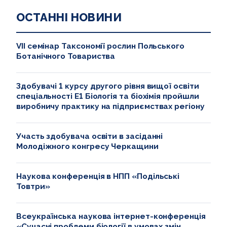
ОСТАННІ НОВИНИ
VII семінар Таксономії рослин Польського
Ботанічного Товариства
Здобувачі 1 курсу другого рівня вищої освіти
спеціальності Е1 Біологія та біохімія пройшли
виробничу практику на підприємствах регіону
Участь здобувача освіти в засіданні
Молодіжного конгресу Черкащини
Наукова конференція в НПП «Подільські
Товтри»
Всеукраїнська наукова інтернет-конференція
«Сучасні проблеми біології в умовах змін