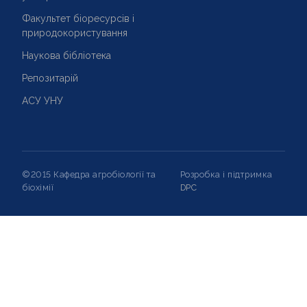
Факультет біоресурсів і
природокористування
Наукова бібліотека
Репозитарій
АСУ УНУ
©2015 Кафедра агробіології та
Розробка і підтримка
біохімії
DPC