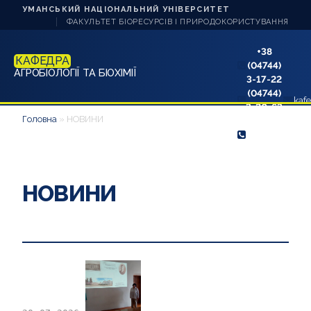
УМАНСЬКИЙ НАЦІОНАЛЬНИЙ УНІВЕРСИТЕТ
ФАКУЛЬТЕТ БІОРЕСУРСІВ І ПРИРОДОКОРИСТУВАННЯ
+38
КАФЕДРА
(04744)
АГРОБІОЛОГІЇ ТА БІОХІМІЇ
3-17-22
(04744)
kaf
3-20-63
ПРО КАФЕДРУ
Головна
»
НОВИНИ
(096)
220-46-
94
НОВИНИ
АБІТУРІЄНТУ
НОВИНИ
СТУДЕНТУ
АСПІРАНТУ
НАВЧАННЯ
МАТЕРІАЛЬНО- ТЕХНІЧНЕ ЗАБЕЗПЕЧЕННЯ