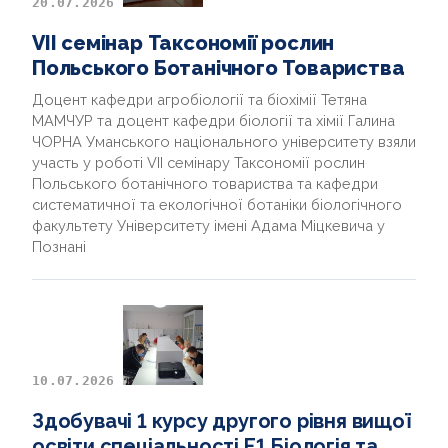
20.07.2026
ВИПУСКНИКИ
VII семінар Таксономії рослин
Польського Ботанічного Товариства
АКРЕДИТАЦІЯ
Доцент кафедри агробіології та біохімії Тетяна
МАМЧУР та доцент кафедри біології та хімії Галина
НАУКА ТА ІННОВАЦІЇ
ЧОРНА Уманського національного університету взяли
участь у роботі VII семінару Таксономії рослин
МЕДІА
Польського ботанічного товариства та кафедри
систематичної та екологічної ботаніки біологічного
СОЦІОЛОГІЧНІ ДОСЛІДЖЕННЯ
факультету Університету імені Адама Міцкевича у
Познані
INTERNATIONAL PROJECT
10.07.2026
Здобувачі 1 курсу другого рівня вищої
освіти спеціальності Е1 Біологія та